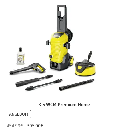
K 5 WCM Premium Home
ANGEBOT!
Ursprünglicher
Aktueller
454,99
€
395,00
€