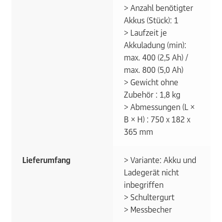
> Anzahl benötigter
Akkus (Stück): 1
> Laufzeit je
Akkuladung (min):
max. 400 (2,5 Ah) /
max. 800 (5,0 Ah)
> Gewicht ohne
Zubehör : 1,8 kg
> Abmessungen (L ×
B × H) : 750 x 182 x
365 mm
Lieferumfang
> Variante: Akku und
Ladegerät nicht
inbegriffen
> Schultergurt
> Messbecher