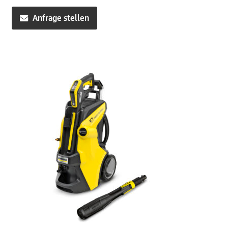
Preis
Preis
war:
ist:
Anfrage stellen
504,99€
469,00€.