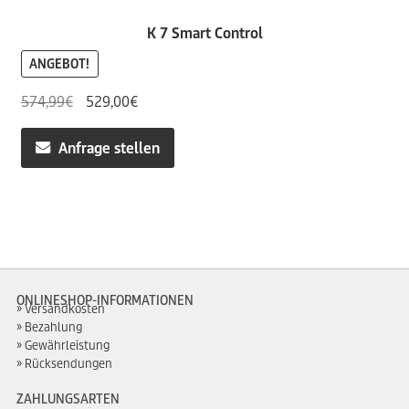
K 7 Smart Control
ANGEBOT!
Ursprünglicher
Aktueller
574,99
€
529,00
€
Preis
Preis
war:
ist:
Anfrage stellen
574,99€
529,00€.
ONLINESHOP-INFORMATIONEN
Versandkosten
Bezahlung
Gewährleistung
Rücksendungen
ZAHLUNGSARTEN