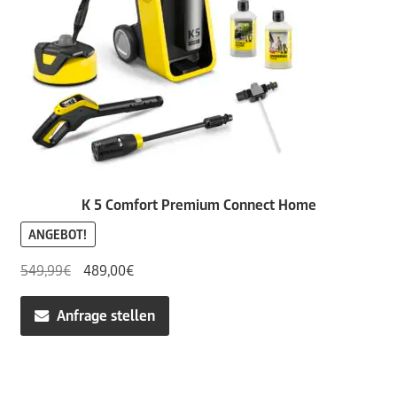
K 5 Comfort Premium Connect Home
ANGEBOT!
Ursprünglicher
Aktueller
549,99
€
489,00
€
Preis
Preis
war:
ist:
Anfrage stellen
549,99€
489,00€.