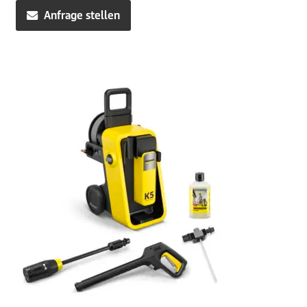
war:
ist:
Anfrage stellen
574,99€
529,00€.