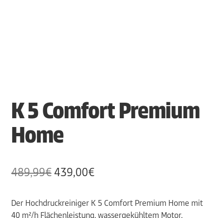
K 5 Comfort Premium
Home
Ursprünglicher
Aktueller
489,99
€
439,00
€
Preis
Preis
Der Hochdruckreiniger K 5 Comfort Premium Home mit
war:
ist:
40 m²/h Flächenleistung, wassergekühltem Motor,