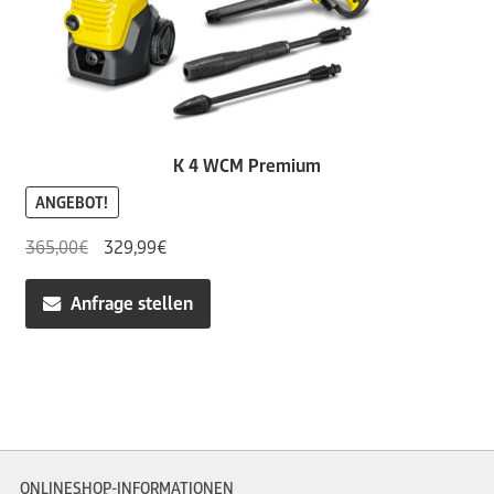
K 4 WCM Premium
ANGEBOT!
Ursprünglicher
Aktueller
365,00
€
329,99
€
Preis
Preis
war:
ist:
Anfrage stellen
365,00€
329,99€.
ONLINESHOP-INFORMATIONEN