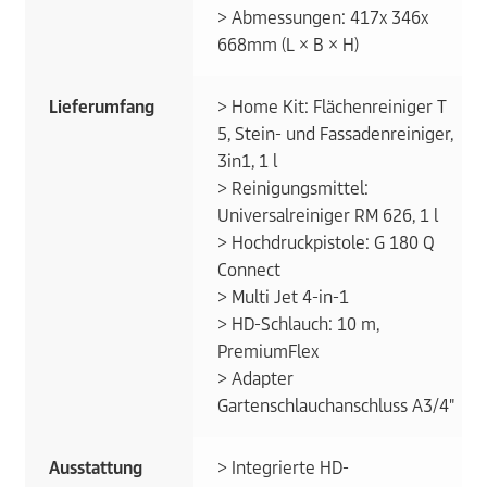
> Abmessungen: 417x 346x
668mm (L × B × H)
Lieferumfang
> Home Kit: Flächenreiniger T
5, Stein- und Fassadenreiniger,
3in1, 1 l
> Reinigungsmittel:
Universalreiniger RM 626, 1 l
> Hochdruckpistole: G 180 Q
Connect
> Multi Jet 4-in-1
> HD-Schlauch: 10 m,
PremiumFlex
> Adapter
Gartenschlauchanschluss A3/4"
Ausstattung
> Integrierte HD-