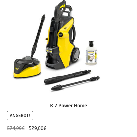
K 7 Power Home
ANGEBOT!
Ursprünglicher
Aktueller
574,99
€
529,00
€
Preis
Preis