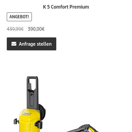
K 5 Comfort Premium
ANGEBOT!
Ursprünglicher
Aktueller
439,99
€
390,00
€
Preis
Preis
war:
ist:
Anfrage stellen
439,99€
390,00€.