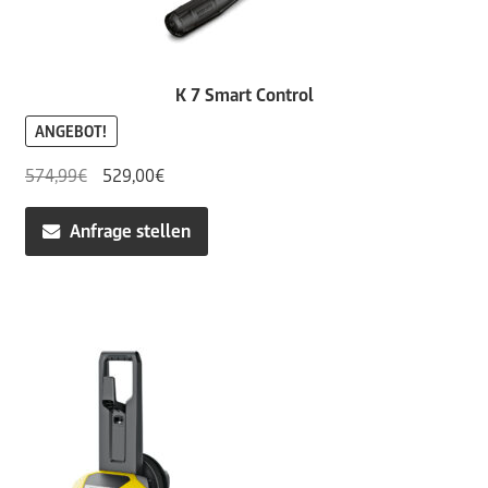
K 7 Smart Control
ANGEBOT!
Ursprünglicher
Aktueller
574,99
€
529,00
€
Preis
Preis
war:
ist:
Anfrage stellen
574,99€
529,00€.