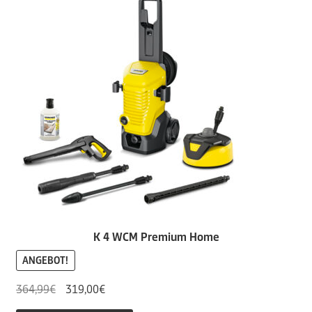
K 4 WCM Premium Home
ANGEBOT!
Ursprünglicher
Aktueller
364,99
€
319,00
€
Preis
Preis