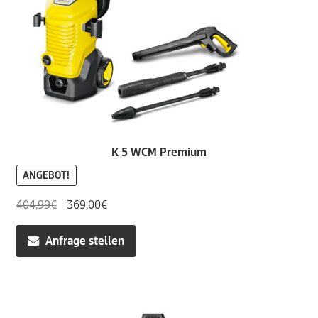
K 5 WCM Premium
ANGEBOT!
Ursprünglicher
Aktueller
404,99
€
369,00
€
Preis
Preis
war:
ist:
Anfrage stellen
404,99€
369,00€.