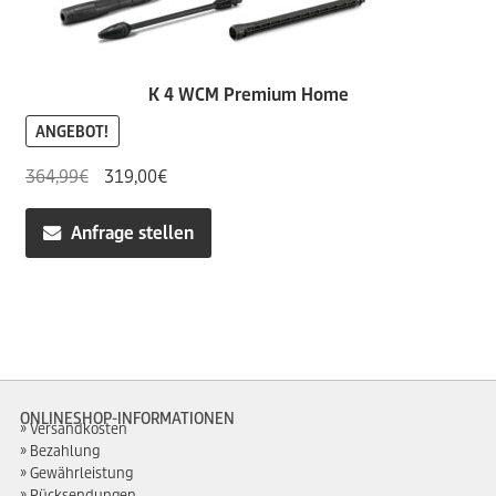
K 4 WCM Premium Home
ANGEBOT!
Ursprünglicher
Aktueller
364,99
€
319,00
€
Preis
Preis
war:
ist:
Anfrage stellen
364,99€
319,00€.
ONLINESHOP-INFORMATIONEN
Versandkosten
Bezahlung
Gewährleistung
Rücksendungen