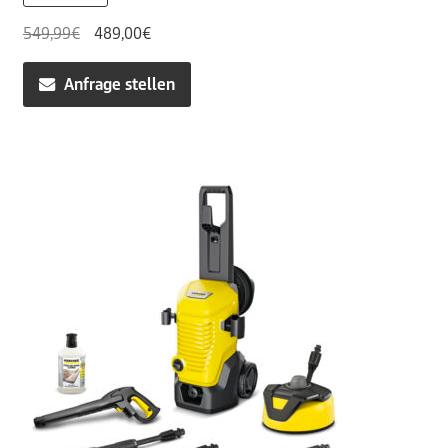
Ursprünglicher
Aktueller
549,99
€
489,00
€
Preis
Preis
war:
ist:
Anfrage stellen
549,99€
489,00€.