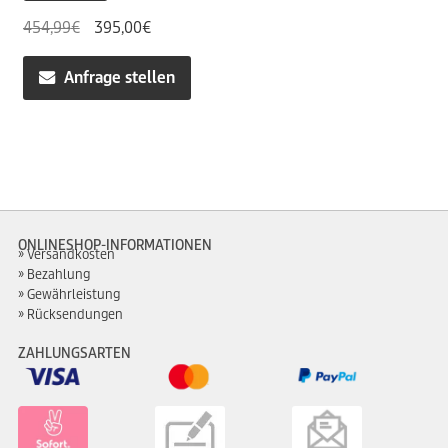
Ursprünglicher
Aktueller
454,99
€
395,00
€
Preis
Preis
war:
ist:
Anfrage stellen
454,99€
395,00€.
ONLINESHOP-INFORMATIONEN
Versandkosten
Bezahlung
Gewährleistung
Rücksendungen
ZAHLUNGSARTEN