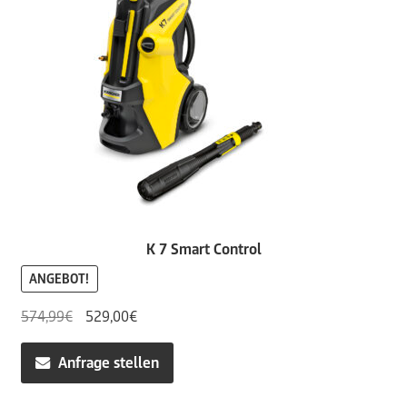
K 7 Smart Control
ANGEBOT!
Ursprünglicher
Aktueller
574,99
€
529,00
€
Preis
Preis
war:
ist:
Anfrage stellen
574,99€
529,00€.