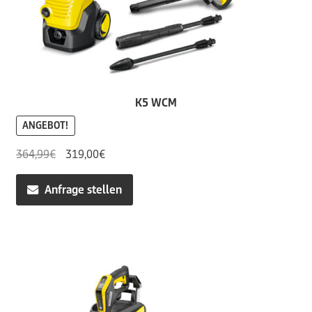
K5 WCM
ANGEBOT!
Ursprünglicher
Aktueller
364,99
€
319,00
€
Preis
Preis
war:
ist:
Anfrage stellen
364,99€
319,00€.