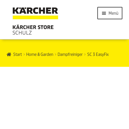
Menü
Start
Home & Garden
Dampfreiniger
SC 3 EasyFix