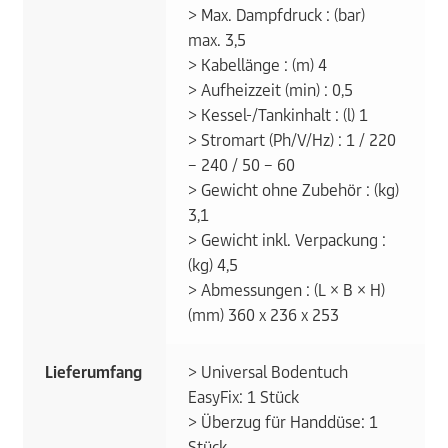
> Max. Dampfdruck : (bar)
max. 3,5
> Kabellänge : (m) 4
> Aufheizzeit (min) : 0,5
> Kessel-/Tankinhalt : (l) 1
> Stromart (Ph/V/Hz) : 1 / 220
– 240 / 50 – 60
> Gewicht ohne Zubehör : (kg)
3,1
> Gewicht inkl. Verpackung :
(kg) 4,5
> Abmessungen : (L × B × H)
(mm) 360 x 236 x 253
Lieferumfang
> Universal Bodentuch
EasyFix: 1 Stück
> Überzug für Handdüse: 1
Stück