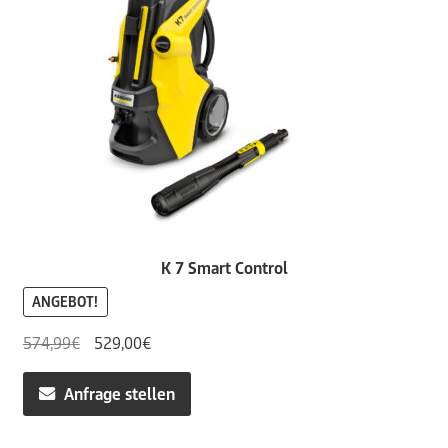
K 7 Smart Control
ANGEBOT!
Ursprünglicher
Aktueller
574,99
€
529,00
€
Preis
Preis
war:
ist:
Anfrage stellen
574,99€
529,00€.