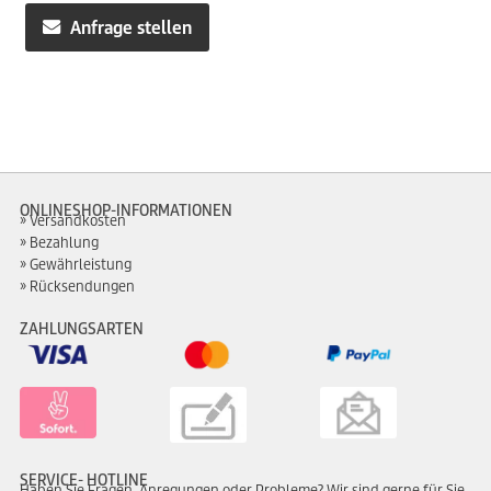
war:
ist:
Anfrage stellen
504,99€
469,00€.
ONLINESHOP-INFORMATIONEN
Versandkosten
Bezahlung
Gewährleistung
Rücksendungen
ZAHLUNGSARTEN
SERVICE- HOTLINE
Haben Sie Fragen, Anregungen oder Probleme? Wir sind gerne für Sie