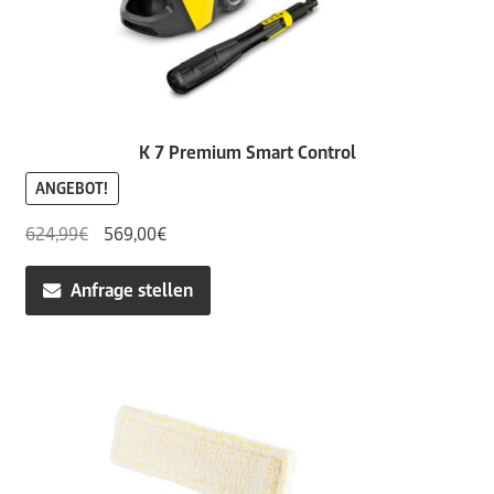
K 7 Premium Smart Control
ANGEBOT!
Ursprünglicher
Aktueller
624,99
€
569,00
€
Preis
Preis
war:
ist:
Anfrage stellen
624,99€
569,00€.