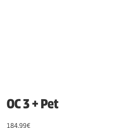
OC 3 + Pet
184,99
€