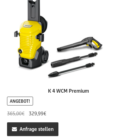
K 4 WCM Premium
ANGEBOT!
Ursprünglicher
Aktueller
365,00
€
329,99
€
Preis
Preis
war:
ist:
Anfrage stellen
365,00€
329,99€.