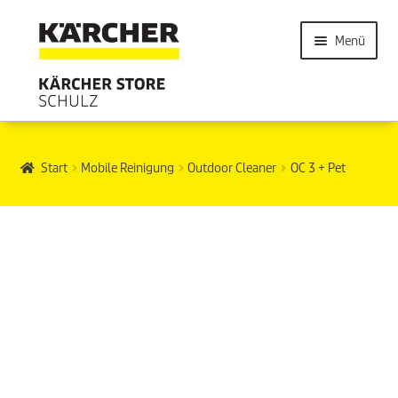
Menü
Start
Mobile Reinigung
Outdoor Cleaner
OC 3 + Pet