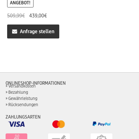
ANGEBOT!
Ursprünglicher
Aktueller
509,99
€
439,00
€
Preis
Preis
war:
ist:
Anfrage stellen
509,99€
439,00€.
ONLINESHOP-INFORMATIONEN
Versandkosten
Bezahlung
Gewährleistung
Rücksendungen
ZAHLUNGSARTEN