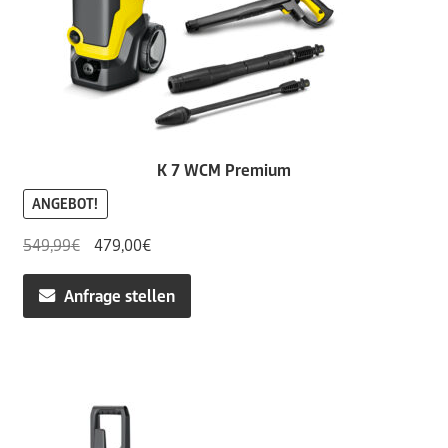
K 7 WCM Premium
ANGEBOT!
Ursprünglicher
Aktueller
549,99
€
479,00
€
Preis
Preis
war:
ist:
Anfrage stellen
549,99€
479,00€.