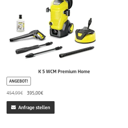
K 5 WCM Premium Home
ANGEBOT!
Ursprünglicher
Aktueller
454,99
€
395,00
€
Preis
Preis
war:
ist:
Anfrage stellen
454,99€
395,00€.