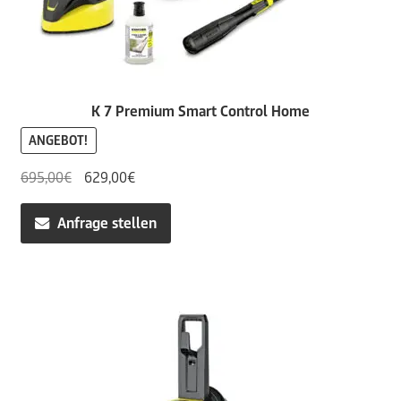
K 7 Premium Smart Control Home
ANGEBOT!
Ursprünglicher
Aktueller
695,00
€
629,00
€
Preis
Preis
war:
ist:
Anfrage stellen
695,00€
629,00€.