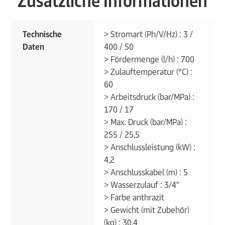
Zusätzliche Informationen
Technische
> Stromart (Ph/V/Hz) : 3 /
Daten
400 / 50
> Fördermenge (l/h) : 700
> Zulauftemperatur (°C) :
60
> Arbeitsdruck (bar/MPa) :
170 / 17
> Max. Druck (bar/MPa) :
255 / 25,5
> Anschlussleistung (kW) :
4,2
> Anschlusskabel (m) : 5
> Wasserzulauf : 3/4″
> Farbe anthrazit
> Gewicht (mit Zubehör)
(kg) : 30,4