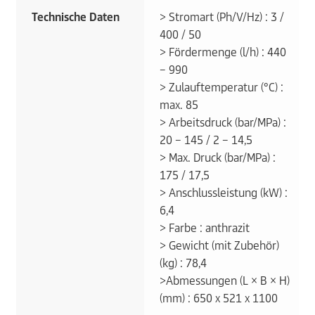
Technische Daten
> Stromart (Ph/V/Hz) : 3 /
400 / 50
> Fördermenge (l/h) : 440
– 990
> Zulauftemperatur (°C) :
max. 85
> Arbeitsdruck (bar/MPa) :
20 – 145 / 2 – 14,5
> Max. Druck (bar/MPa) :
175 / 17,5
> Anschlussleistung (kW) :
6,4
> Farbe : anthrazit
> Gewicht (mit Zubehör)
(kg) : 78,4
>Abmessungen (L × B × H)
(mm) : 650 x 521 x 1100