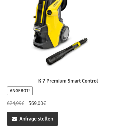
K 7 Premium Smart Control
ANGEBOT!
Ursprünglicher
Aktueller
624,99
€
569,00
€
Preis
Preis
war:
ist:
Anfrage stellen
624,99€
569,00€.