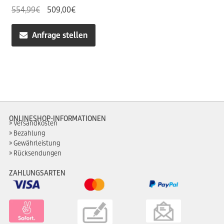
Ursprünglicher
Aktueller
554,99
€
509,00
€
Preis
Preis
war:
ist:
Anfrage stellen
554,99€
509,00€.
ONLINESHOP-INFORMATIONEN
Versandkosten
Bezahlung
Gewährleistung
Rücksendungen
ZAHLUNGSARTEN