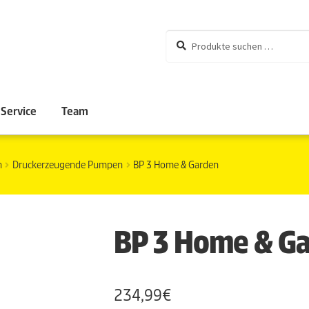
Suchen
Suchen
nach:
Service
Team
n
Druckerzeugende Pumpen
BP 3 Home & Garden
BP 3 Home & G
234,99
€