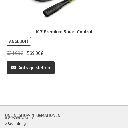
K 7 Premium Smart Control
ANGEBOT!
Ursprünglicher
Aktueller
624,99
€
569,00
€
Preis
Preis
war:
ist:
Anfrage stellen
624,99€
569,00€.
ONLINESHOP-INFORMATIONEN
Versandkosten
Bezahlung