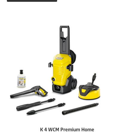
554,99€
509,00€.
K 4 WCM Premium Home