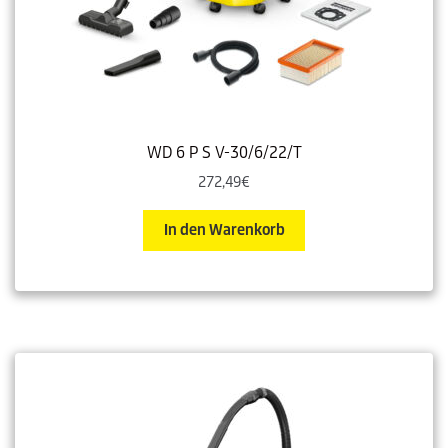
WD 6 P S V-30/6/22/T
272,49
€
In den Warenkorb