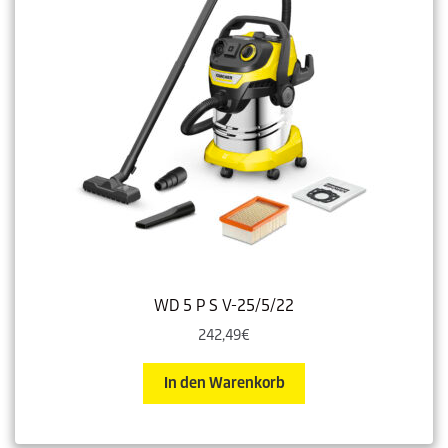
WD 5 P S V-25/5/22
242,49
€
In den Warenkorb