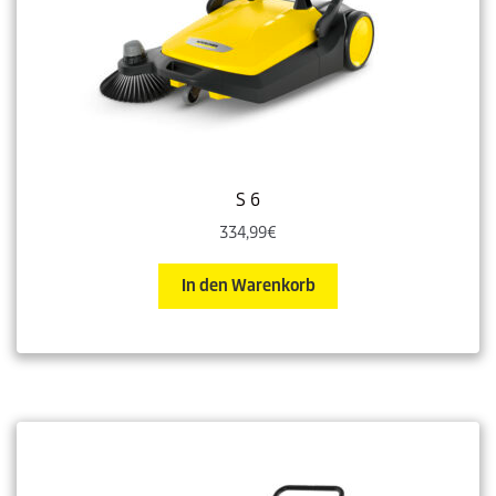
S 6
334,99
€
In den Warenkorb