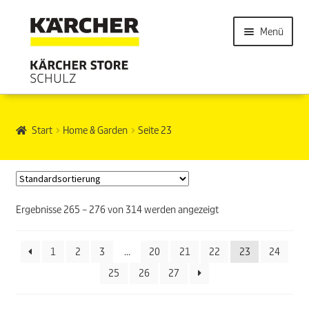
Menü
Start
Home & Garden
Seite 23
Ergebnisse 265 – 276 von 314 werden angezeigt
1
2
3
…
20
21
22
23
24
25
26
27