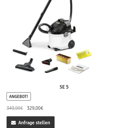
SE 5
ANGEBOT!
Ursprünglicher
Aktueller
349,99
€
329,00
€
Preis
Preis
war:
ist:
Anfrage stellen